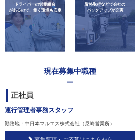
ドライバーの
労働組合
資格取得などで
会社の
があるので、
働く環境も
安定
バックアップが
充実
現在募集中職種
正社員
運行管理者事務スタッフ
勤務地：中日本マルエス株式会社（尼崎営業所）
募集要項・ご応募はこちらから