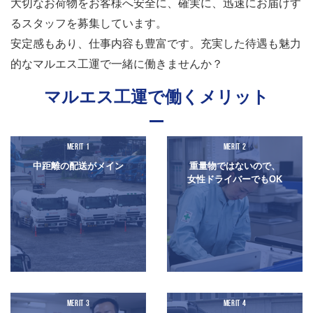
大切なお荷物をお客様へ安全に、確実に、迅速にお届けす
るスタッフを
募集しています。
安定感もあり、仕事内容も豊富です。充実した待遇も魅力
的なマルエス工運で一緒に
働きませんか？
マルエス工運で働く
メリット
MERIT 1
MERIT 2
中距離の
配送が
メイン
重量物では
ないので、
女性ドライバーでも
OK
MERIT 3
MERIT 4